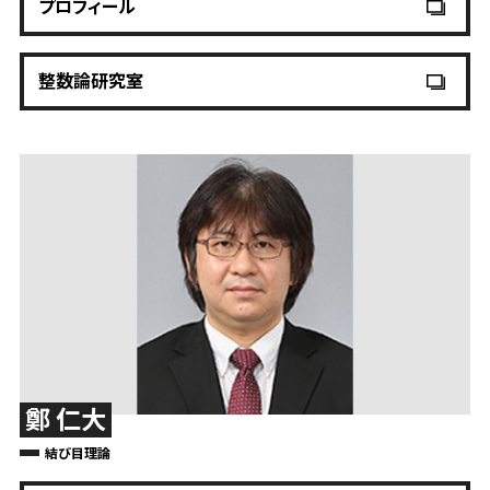
プロフィール
整数論研究室
鄭 仁大
結び目理論