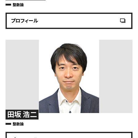
整数論
プロフィール
田坂 浩二
整数論