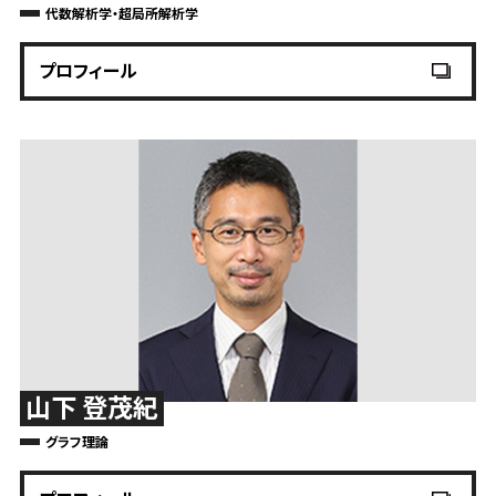
代数解析学・超局所解析学
プロフィール
山下 登茂紀
グラフ理論