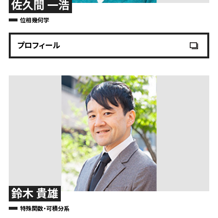
佐久間 一浩
位相幾何学
プロフィール
鈴木 貴雄
特殊関数・可積分系