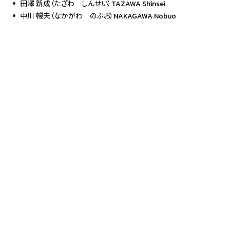
田澤 新成（たざわ しんせい）TAZAWA Shinsei
中川 暢夫（なかがわ のぶお）NAKAGAWA Nobuo