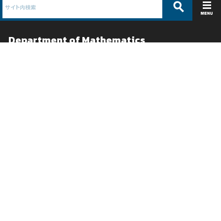
Department of Mathematics
理学科 数学コース /
理学専攻 数理解析分野
ABOUT
EDUCATION
コース紹介
教育
コース概要
学部教育
教員紹介
カリキュラム
沿革
大学院教育
パンフレット
シラバス
数学コンテスト
RESEARCH
ADMISSIONS